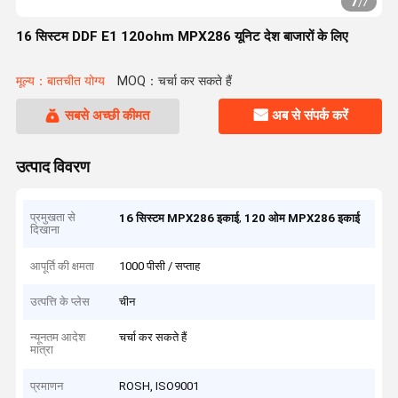
7
/
7
16 सिस्टम DDF E1 120ohm MPX286 यूनिट देश बाजारों के लिए
मूल्य：बातचीत योग्य
MOQ：चर्चा कर सकते हैं
सबसे अच्छी कीमत
अब से संपर्क करें
उत्पाद विवरण
प्रमुखता से
,
16 सिस्टम MPX286 इकाई
120 ओम MPX286 इकाई
दिखाना
आपूर्ति की क्षमता
1000 पीसी / सप्ताह
उत्पत्ति के प्लेस
चीन
न्यूनतम आदेश
चर्चा कर सकते हैं
मात्रा
प्रमाणन
ROSH, ISO9001