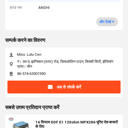
ब्रांड नाम
ANSHI
और देखो
सम्पर्क करने का विवरण
Miss. Lulu Cen
नं। 99 9, झांग्क्सिन (उत्तर) रोड, ज़ियाओलिन टाउन, सिक्सी सिटी, झेजियांग
प्रांत। चीन
86-574-63501950
अब से संपर्क करें
सबसे उत्तम प्रतिदान प्राप्त करें
16 सिस्टम DDF E1 120ohm MPX286 यूनिट देश बाजारों
के लिए