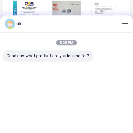
lulu
5:25 PM
ISO9001
MIIAL
SGS
Good day, what product are you looking for?
ISO9001