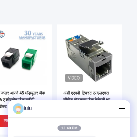
VIDEO
न कलर आरजे 45 मॉड्यूलर जैक
अंशी एएमपी-ट्विस्ट एसएलएक्स
6 ए कीस्टोन जैक यूटीपी
सीरीज मॉड्यूलर जैक केटेगरी 6ए
ेल्ड 180 डिग्री
शील्डेड 4 पेयर बिना डस्ट कवर के
lulu
सबसे अच्छी कीमत
सबसे अच्छी कीमत
12:40 PM