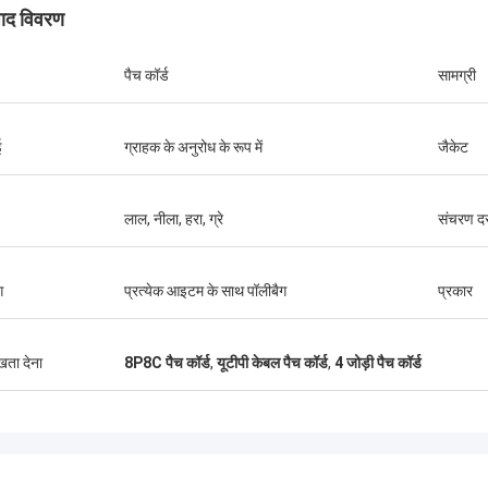
पाद विवरण
पैच कॉर्ड
सामग्री
ई
ग्राहक के अनुरोध के रूप में
जैकेट
लाल, नीला, हरा, ग्रे
संचरण द
ग
प्रत्येक आइटम के साथ पॉलीबैग
प्रकार
ुखता देना
8P8C पैच कॉर्ड
,
यूटीपी केबल पैच कॉर्ड
,
4 जोड़ी पैच कॉर्ड
احمد عبدالله
एंड्रियास सै
दूरसंचार के लिए इस्तेमाल किए गए आपके एएमपी