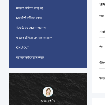
उत्
फाइबर ऑप्टिक ब्याह बंद
नाम
आईडीसी टर्मिनल ब्लॉक
नेटवर्क पंच डाउन उपकरण
लंबा
फाइबर ऑप्टिक सहायक उपकरण
रंग
ONU OLT
तापमान संवेदनशील लेबल
पैकिं
प्रम
इल्कर एरीमेज़
ईरान के 