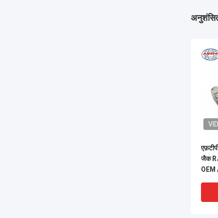
अनुशंसित
VI
एफ़टीप
जैक RJ
OEM 