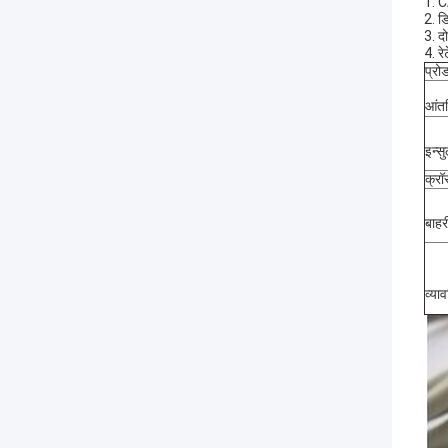
1. C
2. ड
3. द
4. र
प्रो
आंत
इन्स
क्रॉ
बाहर
व्याव