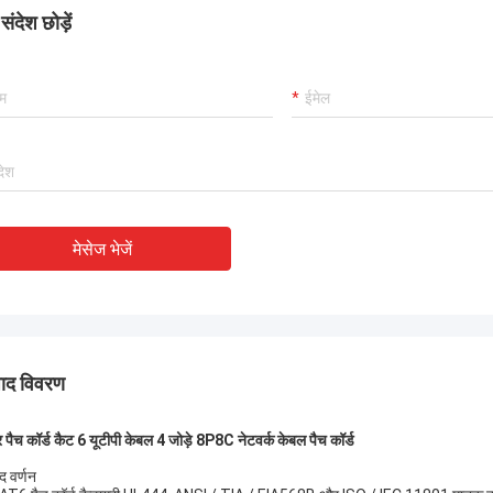
ोबैंड कनेक्टर उत्कृष्ट हैं, हमारे ग्राहक गुणवत्ता
बहुत अनुभवी निर्माता !!
ंदेश छोड़ें
तुष्ट हैं।
मेसेज भेजें
पाद विवरण
 पैच कॉर्ड कैट 6 यूटीपी केबल 4 जोड़े 8P8C नेटवर्क केबल पैच कॉर्ड
द वर्णन