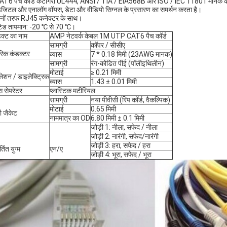
AT6 पैच कॉर्ड कैटागरी UL444, ANSI / TIA / EIA568B और ISO / IEC 11801 मानक क
िजिटल और एनालॉग वॉयस, डेटा और वीडियो सिग्नल के प्रसारण का समर्थन करता है।
ोनों तरफ RJ45 कनेक्टर के साथ।
ेटेड तापमान: -20 ℃ से 70 ℃।
डक्ट का नाम
AMP नेटवर्क केबल 1M UTP CAT6 पैच कॉर्ड
सामग्री
कॉपर / सीसीए
रिक कंडक्टर
व्यास
7 * 0.18 मिमी (23AWG मानक)
सामग्री
रंग-कोडित पीई (पॉलीइथिलीन)
मोटाई
≥ 0.21 मिमी
ुलेशन / डाइलेक्ट्रिक
व्यास
1.43 ± 0.01 मिमी
स सेपरेटर
प्लास्टिक मटीरियल
सामग्री
नया पीवीसी (रिप कॉर्ड, वैकल्पिक)
मोटाई
0.65 मिमी
ी जैकेट
नाममात्र का OD
6.80 मिमी ± 0.1 मिमी
जोड़ी 1: नीला, सफेद / नीला
जोड़ी 2: नारंगी, सफेद/नारंगी
जोड़ी 3: हरा, सफेद / हरा
र्तित युग्म
एन/ए
जोड़ी 4: भूरा, सफेद / भूरा