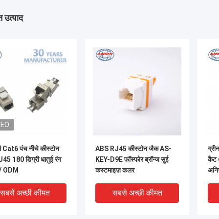
 उत्पाद
DEO
ी Cat6 पंच नीचे कीस्टोन
ABS RJ45 कीस्टोन जैक AS-
ग्री
45 180 डिग्री धातुई रंग
KEY-D9E फॉस्फोर ब्रॉन्ज सुई
कैट 
/ ODM
कस्टमाइज़ कलर
अनिश
सबसे अच्छी कीमत
सबसे अच्छी कीमत