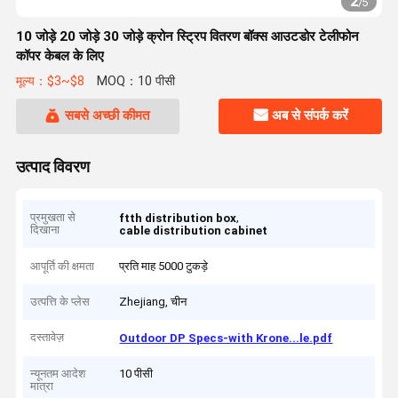
2
/
5
10 जोड़े 20 जोड़े 30 जोड़े क्रोन स्ट्रिप वितरण बॉक्स आउटडोर टेलीफोन
कॉपर केबल के लिए
मूल्य：$3~$8
MOQ：10 पीसी
सबसे अच्छी कीमत
अब से संपर्क करें
उत्पाद विवरण
प्रमुखता से
,
ftth distribution box
दिखाना
cable distribution cabinet
आपूर्ति की क्षमता
प्रति माह 5000 टुकड़े
उत्पत्ति के प्लेस
Zhejiang, चीन
दस्तावेज़
Outdoor DP Specs-with Krone...le.pdf
न्यूनतम आदेश
10 पीसी
मात्रा