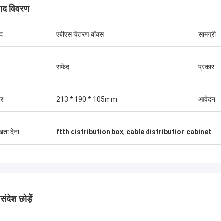
पाद विवरण
ाद
एबीएस वितरण बॉक्स
सामग्री
सफेद
प्रकार
र
213 * 190 * 105mm
आवेदन
ुखता देना
ftth distribution box
,
cable distribution cabinet
ंदेश छोड़ें
एंड्रियास सैंडविक