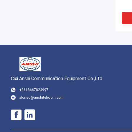
Cixi Anshi Communication Equipment Co.,Ltd
+8618667824997
alonso@anshitelecom.com
एंबेडेड
टर्मिने