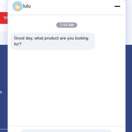
Weatherproof डीबी बॉक्स
lulu
सबसे अच्छी कीमत
सबसे अच्छी कीमत
7:19 AM
Good day, what product are you looking 
for?
उत्पाद
फाइबर वितरण बॉक्स
FTTH वितरण बॉक्स
केबल वितरण बॉक्स
IDEO
ति
सभी श्रेणियाँ
ोड़े इनडोर यूके प्रकार जंक्शन
एलएसए मॉड्यूल के लिए 100 जोड़े
स क्रोन टेलीफोन केबल के लिए
केबल वितरण बॉक्स टेलीफोन वितरण
 वितरण बॉक्स
बॉक्स
सबसे अच्छी कीमत
सबसे अच्छी कीमत