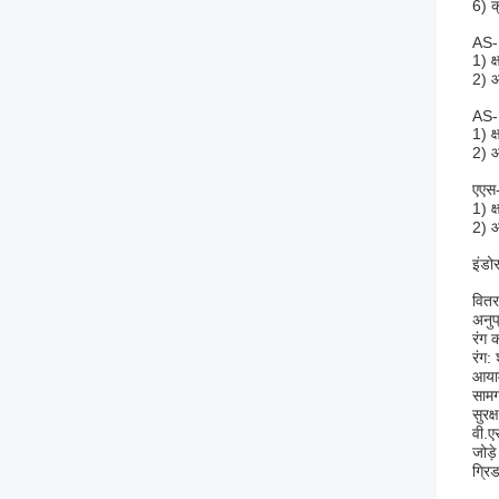
6) क
AS
1) क
2) 
AS
1) क
2) 
एएस-
1) क
2) 
इंडो
वित
अनुप
रंग
रंग: 
आया
सामग
सुरक
वी.ए
जोड़
ग्रि