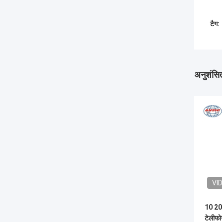
टैग:
अनुशंसित
VI
10 20 
टेलीफो