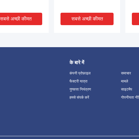
सबसे अच्छी कीमत
सबसे अच्छी कीमत
के बारे में
कंपनी प्रोफ़ाइल
समाचार
फैक्टरी यात्रा
मामले
गुणवत्ता नियंत्रण
साइटमैप
V
हमसे संपर्क करें
गोपनीयता नी
 30 जोड़ी कॉपर इंडोर
नेटवर्क केबल वितरण बॉक्स
50 ज
शन बॉक्स विथ बैक माउंट फ्रेम
10/20/30 जोड़ी टेलीफोन मॉड्यूल
बॉक्
सतह माउंटिंग सम्मिलित करें प्रकार
कॉपर
सबसे अच्छी कीमत
सबसे अच्छी कीमत