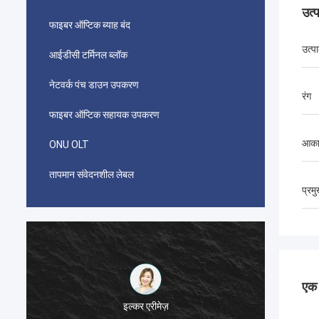
उत्
फाइबर ऑप्टिक ब्याह बंद
उत्प
आईडीसी टर्मिनल ब्लॉक
नेटवर्क पंच डाउन उपकरण
रंग
फाइबर ऑप्टिक सहायक उपकरण
आका
ONU OLT
तापमान संवेदनशील लेबल
प्रम
एक स
احمد عبدالله
ईरान के दूरसंचार के लिए इस्तेमाल किए गए आपके एएमपी