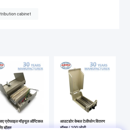
tribution cabinet
ए प्रोफाइल मॉड्यूल ऑप्टिकल
आउटडोर केबल टेलीफोन वितरण
्ति बॉक्स
बॉक्स / 100 जोड़ी