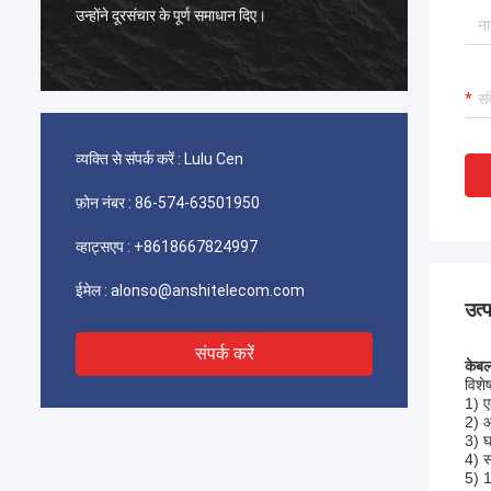
टायको पिकोबैंड कनेक्टर उत्कृष्ट हैं, हमारे ग्राहक गुणवत्ता
बहुत अनुभ
से बहुत संतुष्ट हैं।
व्यक्ति से संपर्क करें :
Lulu Cen
फ़ोन नंबर :
86-574-63501950
व्हाट्सएप :
+8618667824997
ईमेल :
alonso@anshitelecom.com
उत्
संपर्क करें
केबल
विशेष
1) ए
2) आ
3) घ
4) स
5) 1