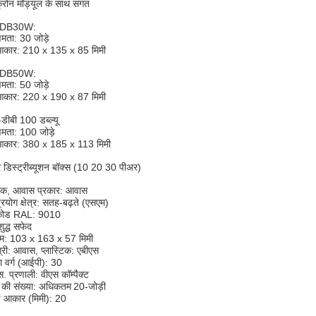
्रोन मॉड्यूल के साथ संगत
-DB30W:
्षमता: 30 जोड़े
आकार: 210 x 135 x 85 मिमी
-DB50W:
्षमता: 50 जोड़े
आकार: 220 x 190 x 87 मिमी
डीबी 100 डब्ल्यू
्षमता: 100 जोड़े
आकार: 380 x 185 x 113 मिमी
र डिस्ट्रीब्यूशन बॉक्स (10 20 30 पीअर)
रक, आवास प्रकार: आवास
्रयोग क्षेत्र: सतह-बढ़ते (एसएम)
 कोड RAL: 9010
शुद्ध सफेद
म: 103 x 163 x 57 मिमी
्री: आवास, प्लास्टिक: एबीएस
्षा वर्ग (आईपी): 30
स. प्रणाली: वीएस कॉम्पैक्ट
े की संख्या: अधिकतम
20-जोड़ी
ड आकार (मिमी): 20