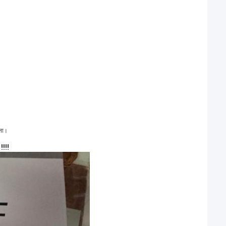
ाना।
!!!!