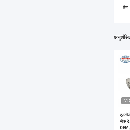
टैग:
अनुशंसित
VI
एफ़टीप
जैक RJ
OEM 