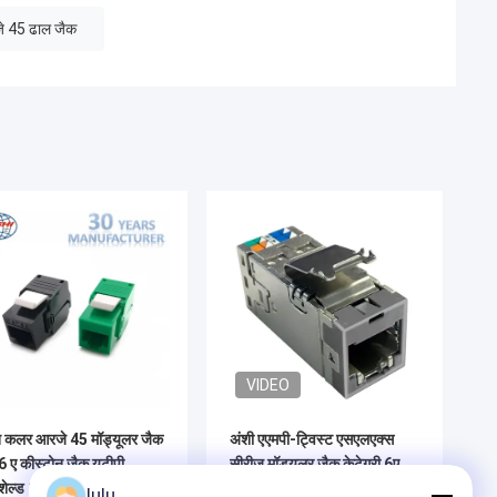
े 45 ढाल जैक
VIDEO
न कलर आरजे 45 मॉड्यूलर जैक
अंशी एएमपी-ट्विस्ट एसएलएक्स
6 ए कीस्टोन जैक यूटीपी
सीरीज मॉड्यूलर जैक केटेगरी 6ए
ेल्ड 180 डिग्री
शील्डेड 4 पेयर बिना डस्ट कवर के
lulu