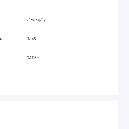
फॉस्फर ब्रॉन्ज़
ार
RJ45
CAT5e