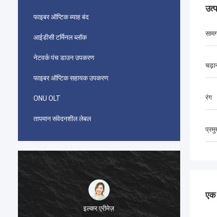
उत्
फाइबर ऑप्टिक ब्याह बंद
सामग
आईडीसी टर्मिनल ब्लॉक
नेटवर्क पंच डाउन उपकरण
चढ़ा
फाइबर ऑप्टिक सहायक उपकरण
रंग
ONU OLT
तापमान संवेदनशील लेबल
प्रम
एक स
احمد عبدالله
ईरान के दूरसंचार के लिए इस्तेमाल किए गए आपके एएमपी