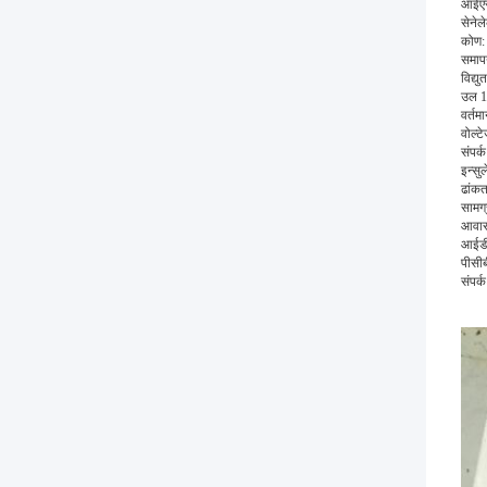
आईएस
सेने
कोण: 
समापन
विद्युत
उल 1
वर्तम
वोल्ट
संपर्
इन्सु
ढांकत
सामग्
आवास
आईडीस
पीसीब
संपर्