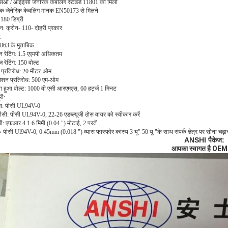
ओ / आईईसी जेनेरिक केबलिंग स्टैंडर्ड 11801 को मिलो
लेक जेनेरिक केबलिंग मानक EN50173 से मिलने
180 डिग्री
: क्रोन- 110- दोहरी प्रकार
:
863 के मुताबिक
ान रेटिंग: 1.5 एएमपी अधिकतम
ेज रेटिंग: 150 वोल्ट
क प्रतिरोध: 20 मीटर-ओम
लेशन प्रतिरोध: 500 एम-ओम
ा हुआ वोल्ट: 1000 वी एसी आरएमएस, 60 हर्ट्ज 1 मिनट
री:
: पीसी UL94V-0
ी: पीसी UL94V-0, 22-26 एडब्ल्यूजी ठोस वायर को स्वीकार करें
ी: एफआर 4 1.6 मिमी (0.04 ") मोटाई, 2 परतें
कः पीसी Ul94V-0, 0.45mm (0.018 ") व्यास फास्फोर कांस्य 3 यू" 50 यू "के साथ संपर्क क्षेत्र पर सोना चढ़
ANSHI पैकेज:
आपका स्वागत है OEM 