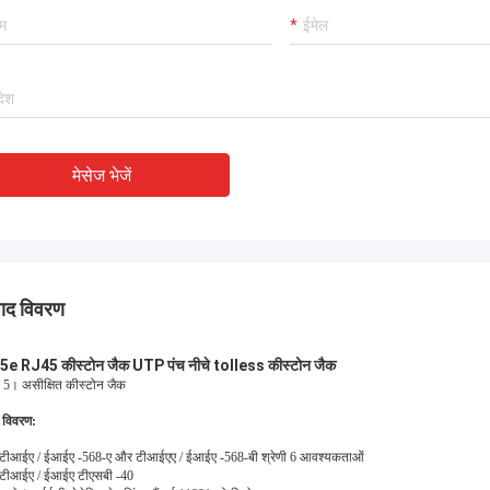
नुभवी निर्माता !!
मेसेज भेजें
पाद विवरण
5e RJ45 कीस्टोन जैक UTP पंच नीचे tolless कीस्टोन जैक
 5। असीक्षित कीस्टोन जैक
 विवरण:
 टीआईए / ईआईए -568-ए और टीआईएए / ईआईए -568-बी श्रेणी 6 आवश्यकताओं
 टीआईए / ईआईए टीएसबी -40