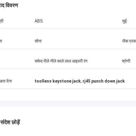
पाद विवरण
्री
ABS
सुई
ना
सोना
जैक प्रक
सफेद पीले नीले काले लाल आइवरी रंग
श्रेणी
ुखता देना
toolless keystone jack
,
rj45 punch down jack
ंदेश छोड़ें
एंड्रियास सैंडविक