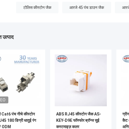
टोलिस कीस्टोन जैक
आरजे 45 पंच डाउन जैक
आरज
 उत्पाद
DEO
ी Cat6 पंच नीचे कीस्टोन
ABS RJ45 कीस्टोन जैक AS-
ग्री
45 180 डिग्री धातुई रंग
KEY-D9E फॉस्फोर ब्रॉन्ज सुई
कैट 
/ ODM
कस्टमाइज़ कलर
अनिश