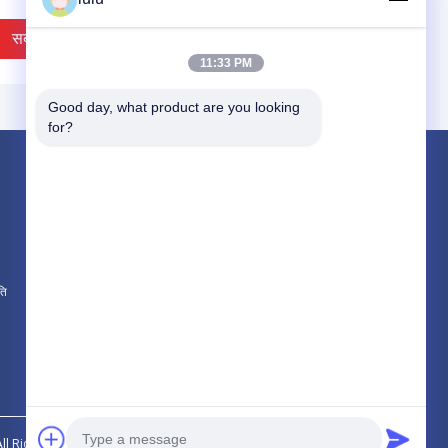
सबसे अच्छी कीमत
सबसे अच्छी कीमत
11:33 PM
Good day, what product are you looking 
for?
उत्पाद
फाइबर वितरण बॉक्स
FTTH वितरण बॉक्स
केबल वितरण बॉक्स
ति
सभी श्रेणियाँ
री कैट 5 ई आरजे 45 पंच
RJ45 खाली कवर डस्ट कवर इंसर्ट
न जैक / एबीएस टोललेस
नेटवर्क इंटरफ़ेस ब्लाइंड प्लेट
टोन जैक गोल्ड प्लेटिंग
इंटरफ़ेस प्लग खाली कीस्टोन
सबसे अच्छी कीमत
सबसे अच्छी कीमत
All Rights Reserved.