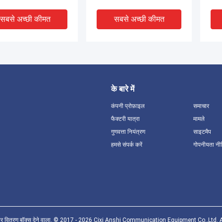
सबसे अच्छी कीमत
सबसे अच्छी कीमत
के बारे में
कंपनी प्रोफ़ाइल
समाचार
फैक्टरी यात्रा
मामले
गुणवत्ता नियंत्रण
साइटमैप
DEO
हमसे संपर्क करें
गोपनीयता नी
कीस्टोन जैक इनलाइन
RJ45 कीस्टोन जैक 180 डिग्री
आइव
मक CAT6 FTP/STP 8P8C
CAT6/CAT6A UTP
डाउ
से महिला कीस्टोन CAT 6
विश्वसनीय नेटवर्क कनेक्शन के लिए
कीस्
सबसे अच्छी कीमत
सबसे अच्छी कीमत
फाइबर वितरण बॉक्स देने वाला. © 2017 - 2026 Cixi Anshi Communication Equipment Co.,Ltd. 