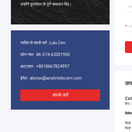
टायको पिकोबैंड कनेक्टर उत्कृष्ट हैं, हमारे ग्राहक गुणवत्ता
बहुत अ
से बहुत संतुष्ट हैं।
व्यक्ति से संपर्क करें :
Lulu Cen
फ़ोन नंबर :
86-574-63501950
व्हाट्सएप :
+8618667824997
ईमेल :
alonso@anshitelecom.com
उत्
संपर्क करें
Cat
कैट।
विशेष
मिलो
मिलो