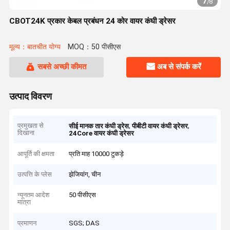
7
/
8
CBOT24K प्रकार केबल प्रबंधन 24 कोर वायर कंघी ड्रेसर
मूल्य：बातचीत योग्य
MOQ：50 पीसीएस
सबसे अच्छी कीमत
अब से संपर्क करें
उत्पाद विवरण
प्रमुखता से
,
,
सीई मानक तार कंघी ड्रेस
पीबीटी वायर कंघी ड्रेसर
दिखाना
24Core वायर कंघी ड्रेसर
आपूर्ति की क्षमता
प्रति माह 10000 टुकड़े
उत्पत्ति के प्लेस
झेजियांग, चीन
न्यूनतम आदेश
50 पीसीएस
मात्रा
प्रमाणन
SGS; DAS