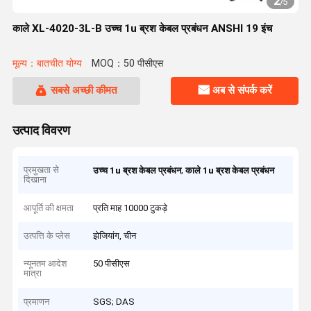
2
/
5
काले XL-4020-3L-B उच्च 1u ब्रश केबल प्रबंधन ANSHI 19 इंच
मूल्य：बातचीत योग्य
MOQ：50 पीसीएस
सबसे अच्छी कीमत
अब से संपर्क करें
उत्पाद विवरण
प्रमुखता से
,
उच्च 1u ब्रश केबल प्रबंधन
काले 1u ब्रश केबल प्रबंधन
दिखाना
आपूर्ति की क्षमता
प्रति माह 10000 टुकड़े
उत्पत्ति के प्लेस
झेजियांग, चीन
न्यूनतम आदेश
50 पीसीएस
मात्रा
प्रमाणन
SGS; DAS