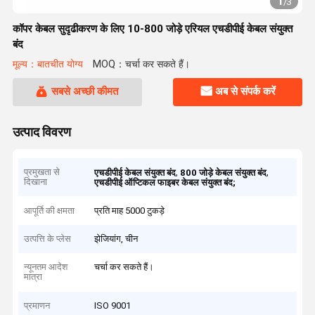
1
/
3
कॉपर केबल सुदृढीकरण के लिए 10-800 जोड़े एरियल एचडीपीई केबल संयुक्त
बंद
मूल्य：बातचीत योग्य
MOQ：चर्चा कर सकते हैं।
सबसे अच्छी कीमत
अब से संपर्क करें
उत्पाद विवरण
प्रमुखता से
,
,
एचडीपीई केबल संयुक्त बंद
800 जोड़े केबल संयुक्त बंद
दिखाना
एचडीपीई ऑप्टिकल फाइबर केबल संयुक्त बंद;
आपूर्ति की क्षमता
प्रति माह 5000 टुकड़े
उत्पत्ति के प्लेस
झेजियांग, चीन
न्यूनतम आदेश
चर्चा कर सकते हैं।
मात्रा
प्रमाणन
ISO 9001