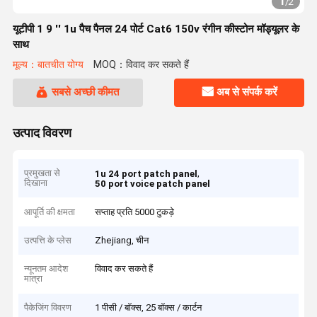
1
/
2
यूटीपी 1 9 '' 1u पैच पैनल 24 पोर्ट Cat6 150v रंगीन कीस्टोन मॉड्यूलर के
साथ
मूल्य：बातचीत योग्य
MOQ：विवाद कर सकते हैं
सबसे अच्छी कीमत
अब से संपर्क करें
उत्पाद विवरण
प्रमुखता से
,
1u 24 port patch panel
दिखाना
50 port voice patch panel
आपूर्ति की क्षमता
सप्ताह प्रति 5000 टुकड़े
उत्पत्ति के प्लेस
Zhejiang, चीन
न्यूनतम आदेश
विवाद कर सकते हैं
मात्रा
पैकेजिंग विवरण
1 पीसी / बॉक्स, 25 बॉक्स / कार्टन