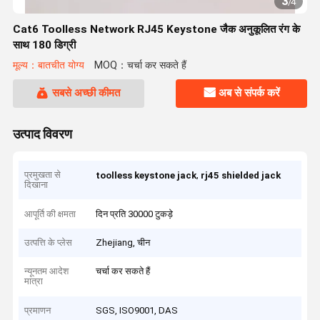
3
/
4
Cat6 Toolless Network RJ45 Keystone जैक अनुकूलित रंग के
साथ 180 डिग्री
मूल्य：बातचीत योग्य
MOQ：चर्चा कर सकते हैं
सबसे अच्छी कीमत
अब से संपर्क करें
उत्पाद विवरण
प्रमुखता से
,
toolless keystone jack
rj45 shielded jack
दिखाना
आपूर्ति की क्षमता
दिन प्रति 30000 टुकड़े
उत्पत्ति के प्लेस
Zhejiang, चीन
न्यूनतम आदेश
चर्चा कर सकते हैं
मात्रा
प्रमाणन
SGS, ISO9001, DAS