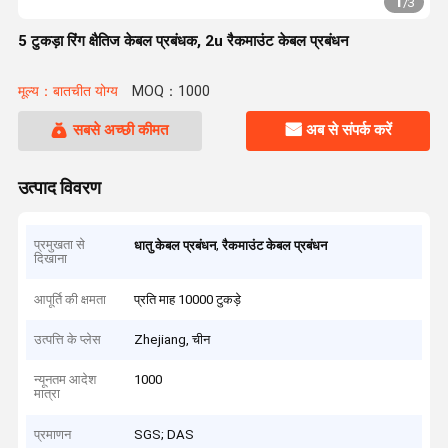
1
/
3
5 टुकड़ा रिंग क्षैतिज केबल प्रबंधक, 2u रैकमाउंट केबल प्रबंधन
मूल्य：बातचीत योग्य
MOQ：1000
सबसे अच्छी कीमत
अब से संपर्क करें
उत्पाद विवरण
प्रमुखता से
,
धातु केबल प्रबंधन
रैकमाउंट केबल प्रबंधन
दिखाना
आपूर्ति की क्षमता
प्रति माह 10000 टुकड़े
उत्पत्ति के प्लेस
Zhejiang, चीन
न्यूनतम आदेश
1000
मात्रा
प्रमाणन
SGS; DAS