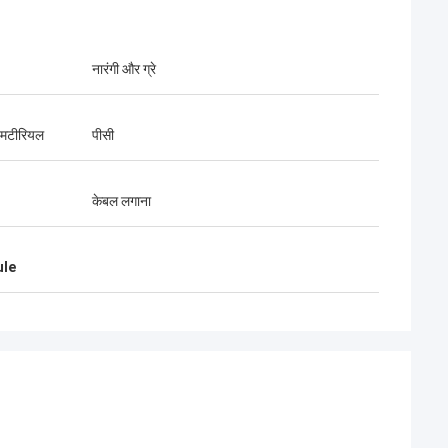
नारंगी और ग्रे
क मटीरियल
पीसी
केबल लगाना
ule