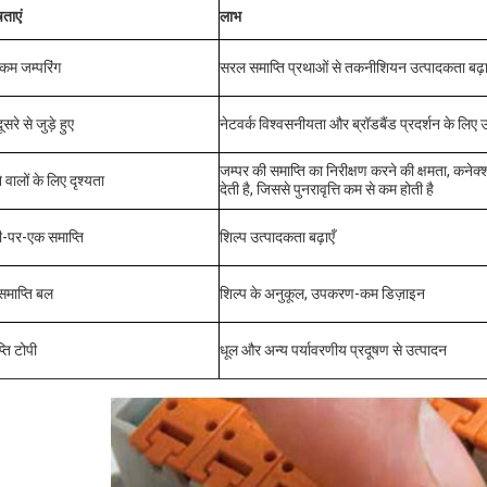
षताएं
लाभ
कम जम्परिंग
सरल समाप्ति प्रथाओं से तकनीशियन उत्पादकता बढ़ाने
सरे से जुड़े हुए
नेटवर्क विश्वसनीयता और ब्रॉडबैंड प्रदर्शन के लि
जम्पर की समाप्ति का निरीक्षण करने की क्षमता, कनेक
 वालों के लिए दृश्यता
देती है, जिससे पुनरावृत्ति कम से कम होती है
ी-पर-एक समाप्ति
शिल्प उत्पादकता बढ़ाएँ
माप्ति बल
शिल्प के अनुकूल, उपकरण-कम डिज़ाइन
्ति टोपी
धूल और अन्य पर्यावरणीय प्रदूषण से उत्पादन