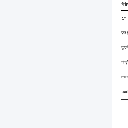
विशे
टूल-
एक दू
कूदने
जोड़
कम स
समाप