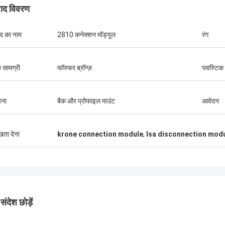
पाद विवरण
ाद का नाम
2810 कनेक्शन मॉड्यूल
रंग
क सामग्री
फॉस्फर ब्रॉन्ज़
प्लास्टि
पना
बैक और प्रोफाइल माउंट
आवेदन
ुखता देना
krone connection module
,
lsa disconnection mod
ंदेश छोड़ें
एंड्रियास सैंडविक