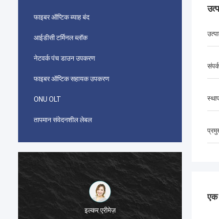
उत्
फाइबर ऑप्टिक ब्याह बंद
उत्प
आईडीसी टर्मिनल ब्लॉक
नेटवर्क पंच डाउन उपकरण
संपर्
फाइबर ऑप्टिक सहायक उपकरण
स्था
ONU OLT
तापमान संवेदनशील लेबल
प्रम
एक स
احمد عبدالله
ईरान के दूरसंचार के लिए इस्तेमाल किए गए आपके एएमपी