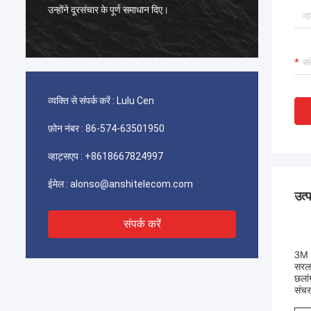
टायको पिकोबैंड कनेक्टर उत्कृष्ट हैं, हमारे ग्राहक गुणवत्ता
बहु
से बहुत संतुष्ट हैं।
व्यक्ति से संपर्क करें :
Lulu Cen
फ़ोन नंबर :
86-574-63501950
व्हाट्सएप :
+8618667824997
ईमेल :
alonso@anshitelecom.com
उत्
संपर्क करें
3M क
सरल 
छलां
संचर