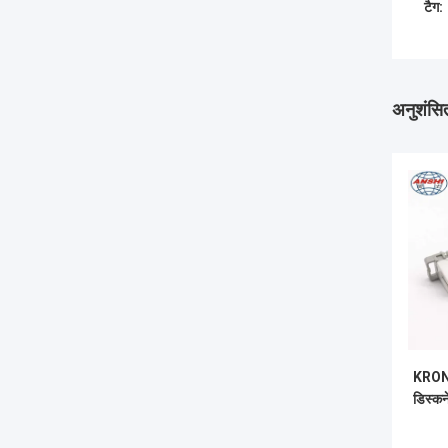
टैग:
अनुशंसित
KRONE
डिस्कने