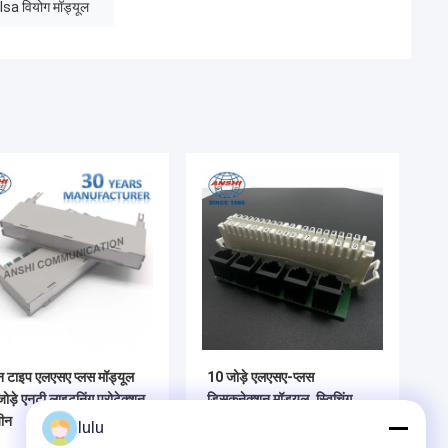
lsa वियोग मॉड्यूल
न टाइप एलएसए प्लस मॉड्यूल
10 जोड़े एलएसए-प्लस
ोड़े एनटी लाइटनिंग प्रोटेक्शन
डिसकनेक्शन मॉड्यूल, स्विचिंग
़ीन
मॉड्यूल, 5x8 स्थिति आरजे45
lulu